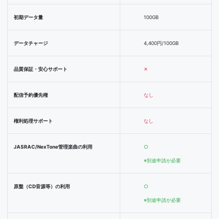
初期データ量
100GB
データチャージ
4,400円/100GB
品質保証・安心サポート
✕
配信予約優先権
なし
権利処理サポート
なし
JASRAC/NexTone管理楽曲の利用
○
※別途申請が必要
原盤（CD音源等）の利用
○
※別途申請が必要