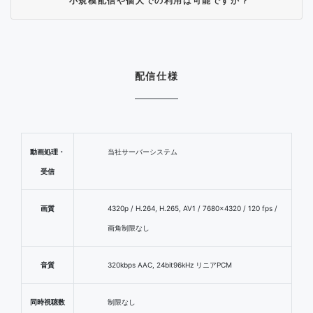
小規模配信や個人での利用は可能ですか？
配信仕様
動画処理・
当社サーバーシステム
受信
画質
4320p / H.264, H.265, AV1 / 7680×4320 / 120 fps /
画角制限なし
音質
320kbps AAC, 24bit96kHz リニアPCM
同時視聴数
制限なし