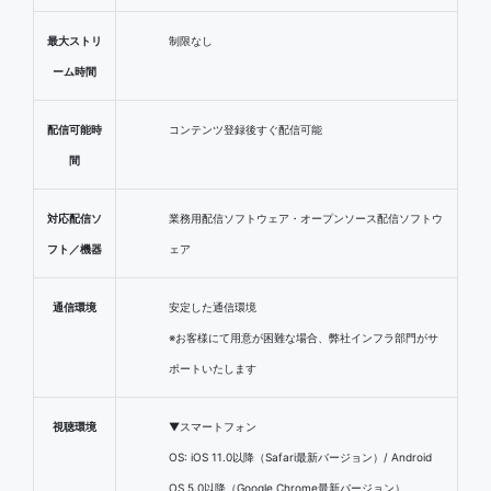
最大ストリ
制限なし
ーム時間
配信可能時
コンテンツ登録後すぐ配信可能
間
対応配信ソ
業務用配信ソフトウェア・オープンソース配信ソフトウ
フト／機器
ェア
通信環境
安定した通信環境
※お客様にて用意が困難な場合、弊社インフラ部門がサ
ポートいたします
視聴環境
▼スマートフォン
OS: iOS 11.0以降（Safari最新バージョン）/ Android
OS 5.0以降（Google Chrome最新バージョン）